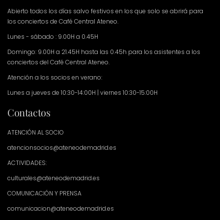
Abierto todos los días salvo festivos en los que solo se abrirá para
los conciertos de Café Central Ateneo.
Lunes - sábado : 9.00H a 0.45H
Domingo: 9.00H a 21.45H hasta las 0.45h para los asistentes a los
conciertos del Café Central Ateneo.
Atención a los socios en verano:
Lunes a jueves de 10:30-14:00H | viernes 10:30-15:00H
Contactos
ATENCIÓN AL SOCIO
atencionsocios@ateneodemadrid.es
ACTIVIDADES:
culturales@ateneodemadrid.es
COMUNICACIÓN Y PRENSA
comunicacion@ateneodemadrid.es