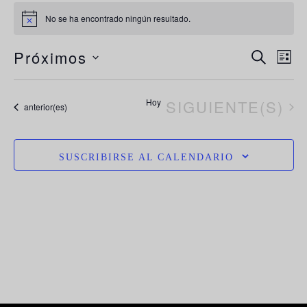
No se ha encontrado ningún resultado.
Aviso
N
Navega
Próximos
BUSCAR
LIST
de
d
Selecciona
búsque
la
vi
EVENTOS
Hoy
SIGUIENTE(S)
y
Eventos
anterior(es)
vistas
fecha.
d
de
E
Evento
SUSCRIBIRSE AL CALENDARIO