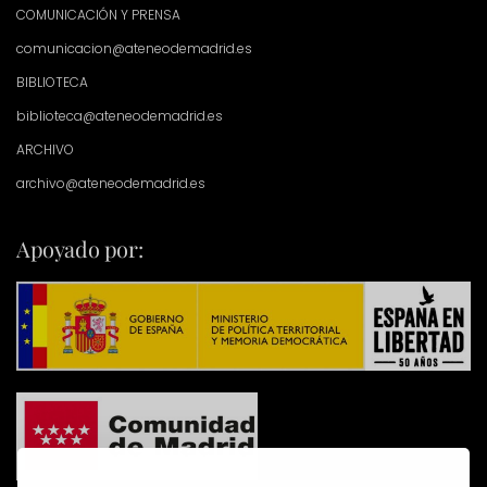
COMUNICACIÓN Y PRENSA
comunicacion@ateneodemadrid.es
BIBLIOTECA
biblioteca@ateneodemadrid.es
ARCHIVO
archivo@ateneodemadrid.es
Apoyado por: