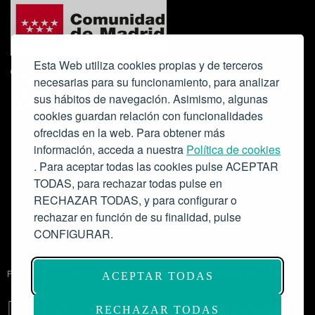
Esta Web utiliza cookies propias y de terceros
necesarias para su funcionamiento, para analizar
sus hábitos de navegación. Asimismo, algunas
cookies guardan relación con funcionalidades
ofrecidas en la web. Para obtener más
Colabora:
información, acceda a nuestra
Política de cookies
. Para aceptar todas las cookies pulse ACEPTAR
TODAS, para rechazar todas pulse en
RECHAZAR TODAS, y para configurar o
rechazar en función de su finalidad, pulse
CONFIGURAR.
Proyecto de modernización de infraestructuras y digitalización del
ACEPTAR TODAS
Salón de Actos del Ateneo de Madrid como espacio escénico-musical.
Subvención: 175.000€
RECHAZAR TODAS