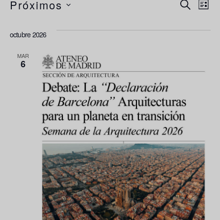
N
Navega
Próximos
BUSCAR
LIST
de
d
Selecciona
búsque
octubre 2026
la
vi
y
vistas
fecha.
d
MAR
6
de
E
Evento