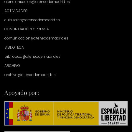
atencionsocios@ateneodemadrid.es
ACTIVIDADES:
culturales@ateneodemadrid.es
COMUNICACIÓN Y PRENSA
comunicacion@ateneodemadrid.es
BIBLIOTECA
biblioteca@ateneodemadrid.es
ARCHIVO
archivo@ateneodemadrid.es
Apoyado por: