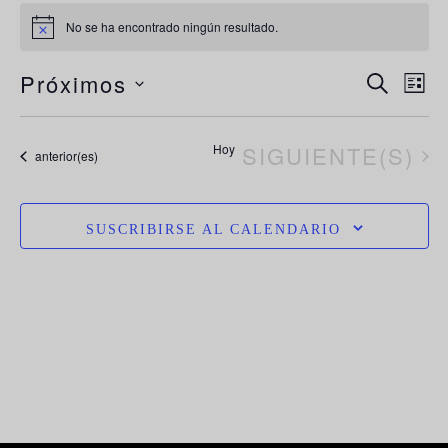
No se ha encontrado ningún resultado.
Aviso
N
Navega
Próximos
BUSCAR
LIST
de
d
Selecciona
búsque
la
vi
EVENTOS
Hoy
SIGUIENTE(S)
y
Eventos
anterior(es)
vistas
fecha.
d
de
E
Evento
SUSCRIBIRSE AL CALENDARIO