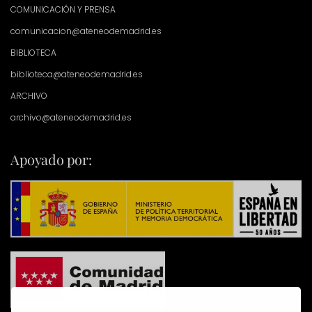
COMUNICACIÓN Y PRENSA
comunicacion@ateneodemadrid.es
BIBLIOTECA
biblioteca@ateneodemadrid.es
ARCHIVO
archivo@ateneodemadrid.es
Apoyado por: