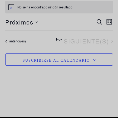
No se ha encontrado ningún resultado.
Aviso
N
Navega
Próximos
BUSCAR
LIST
de
d
Selecciona
búsque
la
vi
EVENTOS
Hoy
SIGUIENTE(S)
y
Eventos
anterior(es)
vistas
fecha.
d
de
E
Evento
SUSCRIBIRSE AL CALENDARIO