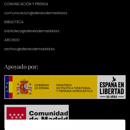
COMUNICACIÓN Y PRENSA
comunicacion@ateneodemadrid.es
BIBLIOTECA
biblioteca@ateneodemadrid.es
ARCHIVO
archivo@ateneodemadrid.es
Apoyado por: