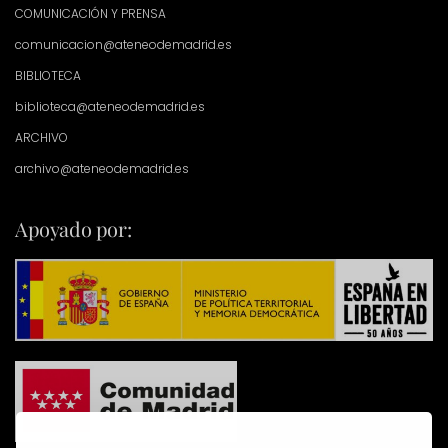
COMUNICACIÓN Y PRENSA
comunicacion@ateneodemadrid.es
BIBLIOTECA
biblioteca@ateneodemadrid.es
ARCHIVO
archivo@ateneodemadrid.es
Apoyado por: