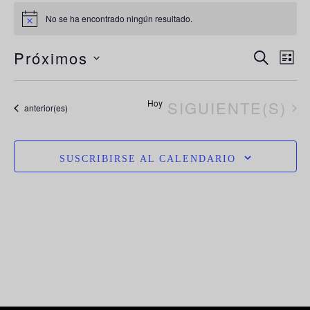
No se ha encontrado ningún resultado.
Aviso
N
Navega
Próximos
BUSCAR
LIST
de
d
Selecciona
búsque
la
vi
EVENTOS
Hoy
SIGUIENTE(S)
y
Eventos
anterior(es)
vistas
fecha.
d
de
E
Evento
SUSCRIBIRSE AL CALENDARIO