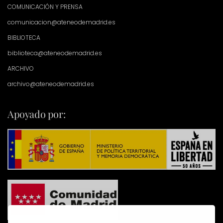
COMUNICACIÓN Y PRENSA
comunicacion@ateneodemadrid.es
BIBLIOTECA
biblioteca@ateneodemadrid.es
ARCHIVO
archivo@ateneodemadrid.es
Apoyado por: