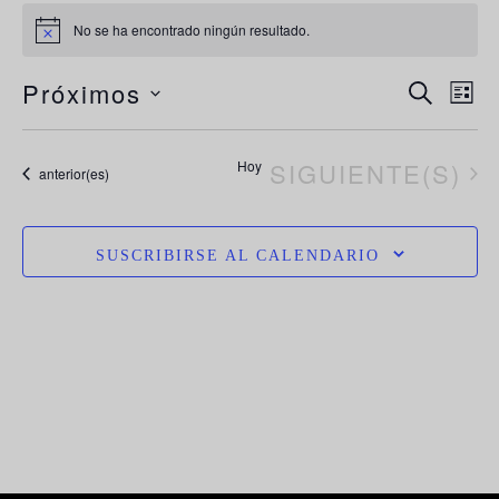
No se ha encontrado ningún resultado.
Aviso
N
Navega
Próximos
BUSCAR
LIST
de
d
Selecciona
búsque
la
vi
EVENTOS
Hoy
SIGUIENTE(S)
y
Eventos
anterior(es)
vistas
fecha.
d
de
E
Evento
SUSCRIBIRSE AL CALENDARIO