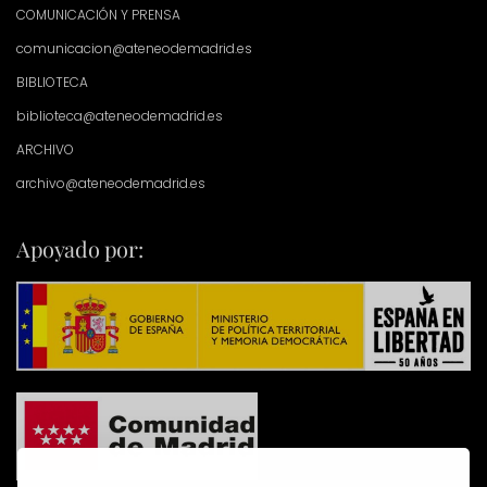
COMUNICACIÓN Y PRENSA
comunicacion@ateneodemadrid.es
BIBLIOTECA
biblioteca@ateneodemadrid.es
ARCHIVO
archivo@ateneodemadrid.es
Apoyado por: