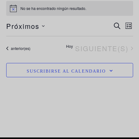
No se ha encontrado ningún resultado.
Aviso
N
Navega
Próximos
BUSCAR
LIST
de
d
Selecciona
búsque
la
vi
EVENTOS
Hoy
SIGUIENTE(S)
y
Eventos
anterior(es)
vistas
fecha.
d
de
E
Evento
SUSCRIBIRSE AL CALENDARIO