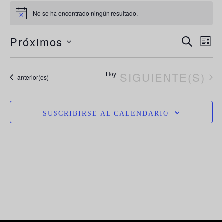
No se ha encontrado ningún resultado.
Aviso
N
Navega
Próximos
BUSCAR
LIST
de
d
Selecciona
búsque
la
vi
EVENTOS
Hoy
SIGUIENTE(S)
y
Eventos
anterior(es)
vistas
fecha.
d
de
E
Evento
SUSCRIBIRSE AL CALENDARIO