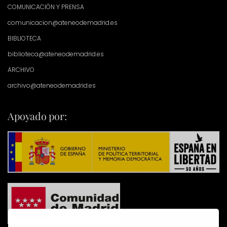
COMUNICACIÓN Y PRENSA
comunicacion@ateneodemadrid.es
BIBLIOTECA
biblioteca@ateneodemadrid.es
ARCHIVO
archivo@ateneodemadrid.es
Apoyado por: