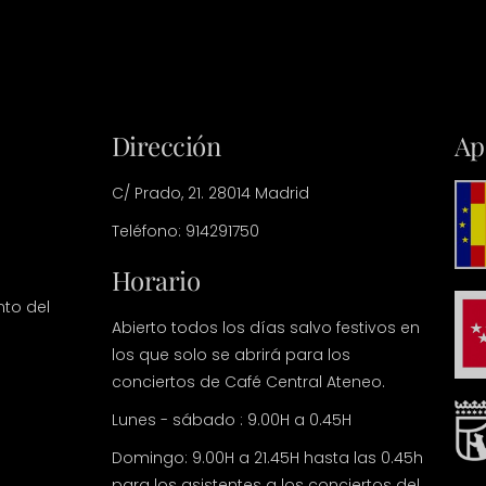
Dirección
Ap
C/ Prado, 21. 28014 Madrid
Teléfono: 914291750
Horario
nto del
Abierto todos los días salvo festivos en
los que solo se abrirá para los
conciertos de Café Central Ateneo.
Lunes - sábado : 9.00H a 0.45H
Domingo: 9.00H a 21.45H hasta las 0.45h
para los asistentes a los conciertos del