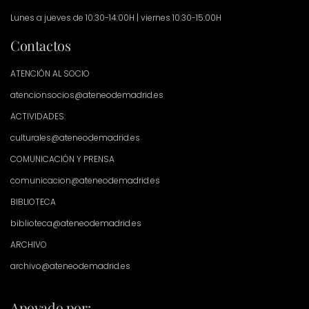
Lunes a jueves de 10:30-14:00H | viernes 10:30-15:00H
Contactos
ATENCIÓN AL SOCIO
atencionsocios@ateneodemadrid.es
ACTIVIDADES:
culturales@ateneodemadrid.es
COMUNICACIÓN Y PRENSA
comunicacion@ateneodemadrid.es
BIBLIOTECA
biblioteca@ateneodemadrid.es
ARCHIVO
archivo@ateneodemadrid.es
Apoyado por: