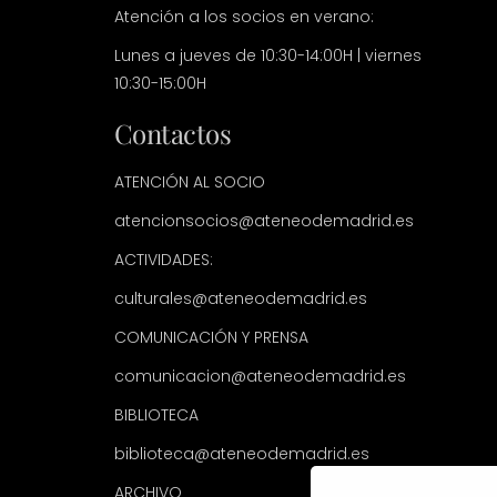
Atención a los socios en verano:
Lunes a jueves de 10:30-14:00H | viernes
10:30-15:00H
Contactos
ATENCIÓN AL SOCIO
atencionsocios@ateneodemadrid.es
ACTIVIDADES:
culturales@ateneodemadrid.es
COMUNICACIÓN Y PRENSA
comunicacion@ateneodemadrid.es
BIBLIOTECA
biblioteca@ateneodemadrid.es
ARCHIVO