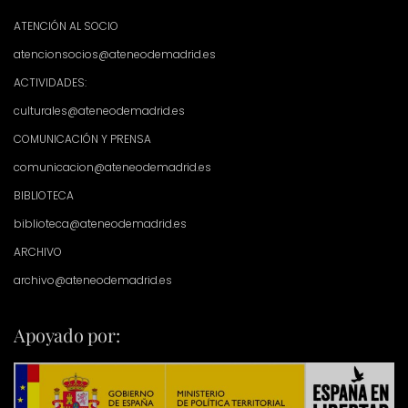
ATENCIÓN AL SOCIO
atencionsocios@ateneodemadrid.es
ACTIVIDADES:
culturales@ateneodemadrid.es
COMUNICACIÓN Y PRENSA
comunicacion@ateneodemadrid.es
BIBLIOTECA
biblioteca@ateneodemadrid.es
ARCHIVO
archivo@ateneodemadrid.es
Apoyado por: