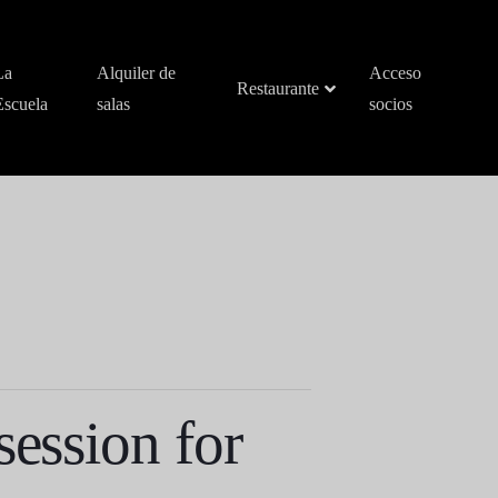
La
Alquiler de
Acceso
Restaurante
Escuela
salas
socios
session for