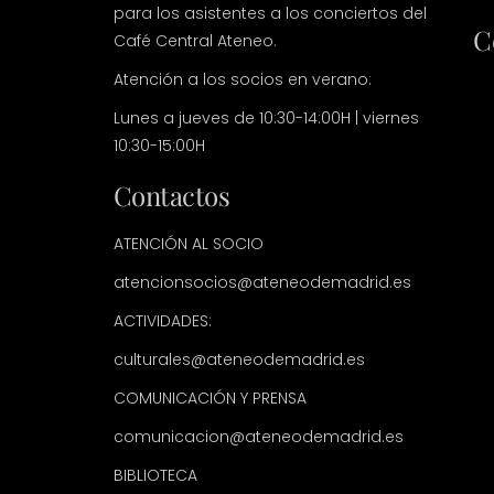
para los asistentes a los conciertos del
C
Café Central Ateneo.
Atención a los socios en verano:
Lunes a jueves de 10:30-14:00H | viernes
10:30-15:00H
Contactos
ATENCIÓN AL SOCIO
atencionsocios@ateneodemadrid.es
ACTIVIDADES:
culturales@ateneodemadrid.es
COMUNICACIÓN Y PRENSA
comunicacion@ateneodemadrid.es
BIBLIOTECA