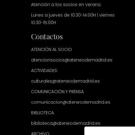
Atención a los socios en verano:
Lunes a jueves de 10:30-14:00H | viernes
10:30-15:00H
Contactos
ATENCIÓN AL SOCIO
atencionsocios@ateneodemadrid.es
ACTIVIDADES:
culturales@ateneodemadrid.es
COMUNICACIÓN Y PRENSA
comunicacion@ateneodemadrid.es
BIBLIOTECA
biblioteca@ateneodemadrid.es
ARCHIVO