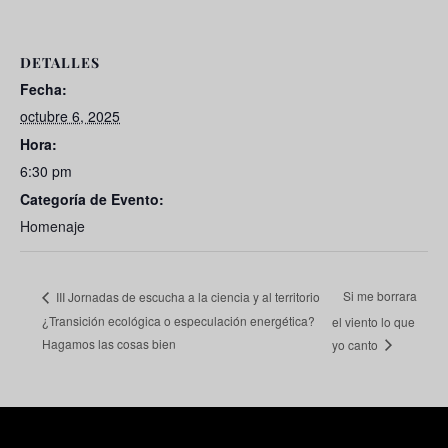
DETALLES
Fecha:
octubre 6, 2025
Hora:
6:30 pm
Categoría de Evento:
Homenaje
Si me borrara
III Jornadas de escucha a la ciencia y al territorio
¿Transición ecológica o especulación energética?
el viento lo que
Hagamos las cosas bien
yo canto