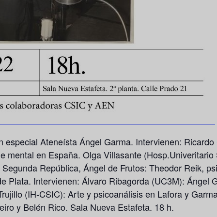
n especial Ateneísta Ángel Garma. Intervienen: Ricard
ne mental en España. Olga Villasante (Hosp.Univeritari
 la Segunda República, Ángel de Frutos: Theodor Reik, p
 de Plata. Intervienen: Álvaro Ribagorda (UC3M): Ángel G
rujillo (IH-CSIC): Arte y psicoanálisis en Lafora y Garm
ro y Belén Rico. Sala Nueva Estafeta. 18 h.