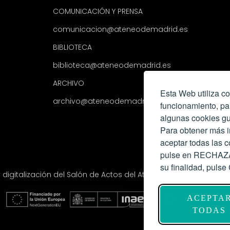
COMUNICACIÓN Y PRENSA
comunicacion@ateneodemadrid.es
BIBLIOTECA
biblioteca@ateneodemadrid.es
ARCHIVO
Esta Web utiliza co
archivo@ateneodemadrid.es
funcionamiento, pa
algunas cookies gu
Para obtener más i
aceptar todas las
pulse en RECHAZAR
su finalidad, pul
y digitalización del Salón de Actos del Ateneo de Madrid com
ACEPTA
TODAS