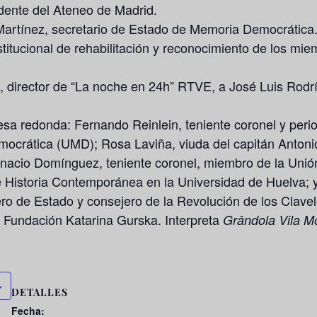
idente del Ateneo de Madrid.
Martínez, secretario de Estado de Memoria Democrática
nstitucional de rehabilitación y reconocimiento de los m
s, director de “La noche en 24h” RTVE, a José Luis Rodr
sa redonda: Fernando Reinlein, teniente coronel y period
emocrática (UMD); Rosa Laviña, viuda del capitán Anton
gnacio Domínguez, teniente coronel, miembro de la Unió
 Historia Contemporánea en la Universidad de Huelva; 
jero de Estado y consejero de la Revolución de los Clave
 Fundación Katarina Gurska. Interpreta
Grândola Vila M
DETALLES
Fecha: