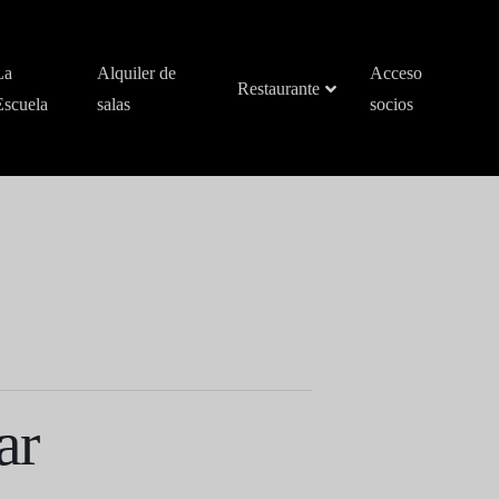
La
Alquiler de
Acceso
Restaurante
Escuela
salas
socios
ar