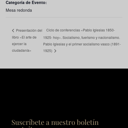
Categoría de Evento:
Mesa redonda
Ciclo de conferencias «Pablo Iglesias 1850-
Presentación del
libro «El arte de
1925- hoy». Socialismo, fuerismo y nacionalismo.
ejercer la
Pablo Iglesias y el primer socialismo vasco (1891-
ciudadanía»
1925)
Suscríbete a nuestro boletín