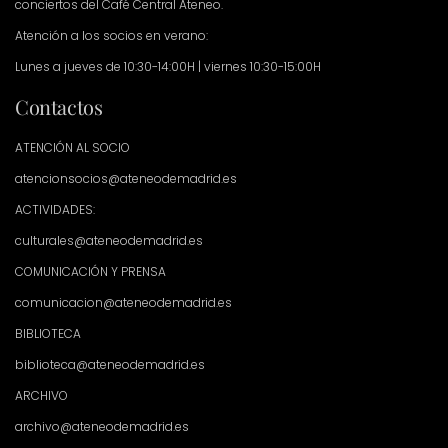
conciertos del Café Central Ateneo.
Atención a los socios en verano:
Lunes a jueves de 10:30-14:00H | viernes 10:30-15:00H
Contactos
ATENCIÓN AL SOCIO
atencionsocios@ateneodemadrid.es
ACTIVIDADES:
culturales@ateneodemadrid.es
COMUNICACIÓN Y PRENSA
comunicacion@ateneodemadrid.es
BIBLIOTECA
biblioteca@ateneodemadrid.es
ARCHIVO
archivo@ateneodemadrid.es