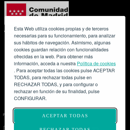
Esta Web utiliza cookies propias y de terceros
necesarias para su funcionamiento, para analizar
sus hábitos de navegación. Asimismo, algunas
cookies guardan relación con funcionalidades
ofrecidas en la web. Para obtener más
Colabora:
información, acceda a nuestra
Política de cookies
. Para aceptar todas las cookies pulse ACEPTAR
TODAS, para rechazar todas pulse en
RECHAZAR TODAS, y para configurar o
rechazar en función de su finalidad, pulse
CONFIGURAR.
Proyecto de modernización de infraestructuras y digitalización del
ACEPTAR TODAS
Salón de Actos del Ateneo de Madrid como espacio escénico-musical.
Subvención: 175.000€
RECHAZAR TODAS