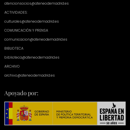
atencionsocios@ateneodemadrid.es
ACTIVIDADES:
culturales@ateneodemadrid.es
COMUNICACIÓN Y PRENSA
comunicacion@ateneodemadrid.es
BIBLIOTECA
biblioteca@ateneodemadrid.es
ARCHIVO
archivo@ateneodemadrid.es
Apoyado por: