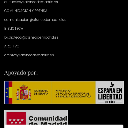
culturales@ateneodemadrid.es
COMUNICACIÓN Y PRENSA
comunicacion@ateneodemadrid.es
BIBLIOTECA
biblioteca@ateneodemadrid.es
ARCHIVO
archivo@ateneodemadrid.es
Apoyado por: