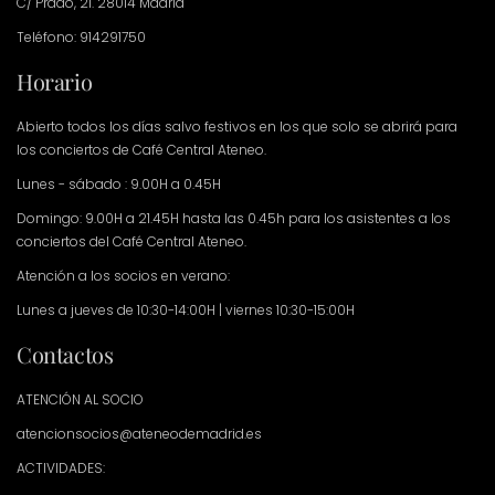
C/ Prado, 21. 28014 Madrid
Teléfono: 914291750
Horario
Abierto todos los días salvo festivos en los que solo se abrirá para
los conciertos de Café Central Ateneo.
Lunes - sábado : 9.00H a 0.45H
Domingo: 9.00H a 21.45H hasta las 0.45h para los asistentes a los
conciertos del Café Central Ateneo.
Atención a los socios en verano:
Lunes a jueves de 10:30-14:00H | viernes 10:30-15:00H
Contactos
ATENCIÓN AL SOCIO
atencionsocios@ateneodemadrid.es
ACTIVIDADES: