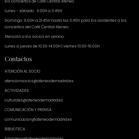
los conciertos de Café Central Ateneo.
Lunes - sábado : 9.00H a 0.45H
Domingo: 9.00H a 21.45H hasta las 0.45h para los asistentes a los
conciertos del Café Central Ateneo.
Atención a los socios en verano:
Lunes a jueves de 10:30-14:00H | viernes 10:30-15:00H
Contactos
ATENCIÓN AL SOCIO
atencionsocios@ateneodemadrid.es
ACTIVIDADES:
culturales@ateneodemadrid.es
COMUNICACIÓN Y PRENSA
comunicacion@ateneodemadrid.es
BIBLIOTECA
biblioteca@ateneodemadrid.es