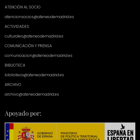
ATENCIÓN AL SOCIO
atencionsocios@ateneodemadrid.es
ACTIVIDADES:
culturales@ateneodemadrid.es
COMUNICACIÓN Y PRENSA
comunicacion@ateneodemadrid.es
BIBLIOTECA
biblioteca@ateneodemadrid.es
ARCHIVO
archivo@ateneodemadrid.es
Apoyado por: