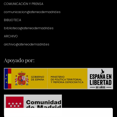
COMUNICACIÓN Y PRENSA
comunicacion@ateneodemadrid.es
BIBLIOTECA
biblioteca@ateneodemadrid.es
ARCHIVO
archivo@ateneodemadrid.es
Apoyado por: