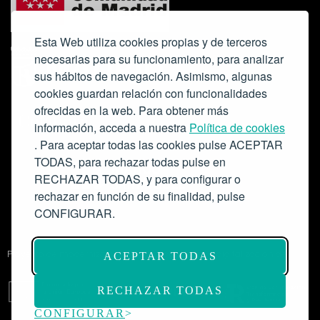
Esta Web utiliza cookies propias y de terceros
necesarias para su funcionamiento, para analizar
sus hábitos de navegación. Asimismo, algunas
cookies guardan relación con funcionalidades
ofrecidas en la web. Para obtener más
Colabora:
información, acceda a nuestra
Política de cookies
. Para aceptar todas las cookies pulse ACEPTAR
TODAS, para rechazar todas pulse en
RECHAZAR TODAS, y para configurar o
rechazar en función de su finalidad, pulse
CONFIGURAR.
Proyecto de modernización de infraestructuras y digitalización del
ACEPTAR TODAS
Salón de Actos del Ateneo de Madrid como espacio escénico-musical.
Subvención: 175.000€
RECHAZAR TODAS
CONFIGURAR