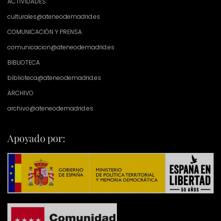
ACTIVIDADES:
culturales@ateneodemadrid.es
COMUNICACIÓN Y PRENSA
comunicacion@ateneodemadrid.es
BIBLIOTECA
biblioteca@ateneodemadrid.es
ARCHIVO
archivo@ateneodemadrid.es
Apoyado por: