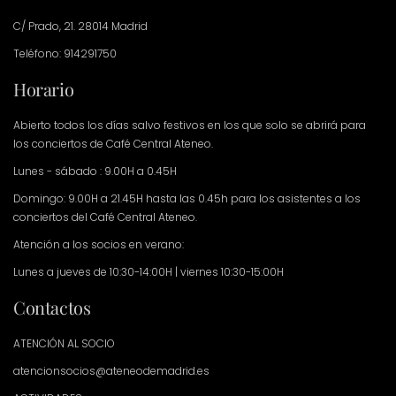
C/ Prado, 21. 28014 Madrid
Teléfono: 914291750
Horario
Abierto todos los días salvo festivos en los que solo se abrirá para
los conciertos de Café Central Ateneo.
Lunes - sábado : 9.00H a 0.45H
Domingo: 9.00H a 21.45H hasta las 0.45h para los asistentes a los
conciertos del Café Central Ateneo.
Atención a los socios en verano:
Lunes a jueves de 10:30-14:00H | viernes 10:30-15:00H
Contactos
ATENCIÓN AL SOCIO
atencionsocios@ateneodemadrid.es