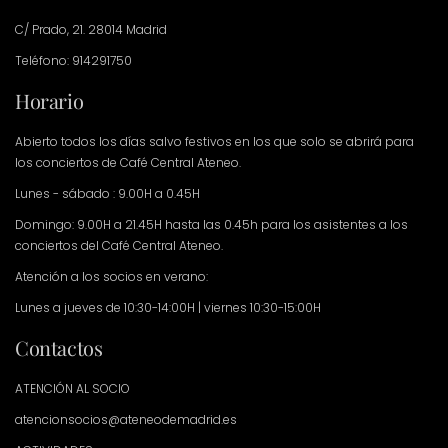
C/ Prado, 21. 28014 Madrid
Teléfono: 914291750
Horario
Abierto todos los días salvo festivos en los que solo se abrirá para
los conciertos de Café Central Ateneo.
Lunes - sábado : 9.00H a 0.45H
Domingo: 9.00H a 21.45H hasta las 0.45h para los asistentes a los
conciertos del Café Central Ateneo.
Atención a los socios en verano:
Lunes a jueves de 10:30-14:00H | viernes 10:30-15:00H
Contactos
ATENCIÓN AL SOCIO
atencionsocios@ateneodemadrid.es