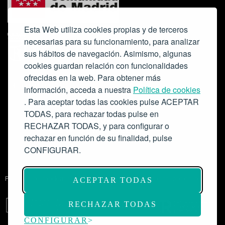
Esta Web utiliza cookies propias y de terceros
necesarias para su funcionamiento, para analizar
sus hábitos de navegación. Asimismo, algunas
cookies guardan relación con funcionalidades
ofrecidas en la web. Para obtener más
Colabora:
información, acceda a nuestra
Política de cookies
. Para aceptar todas las cookies pulse ACEPTAR
TODAS, para rechazar todas pulse en
RECHAZAR TODAS, y para configurar o
rechazar en función de su finalidad, pulse
CONFIGURAR.
Proyecto de modernización de infraestructuras y digitalización del
ACEPTAR TODAS
Salón de Actos del Ateneo de Madrid como espacio escénico-musical.
Subvención: 175.000€
RECHAZAR TODAS
CONFIGURAR