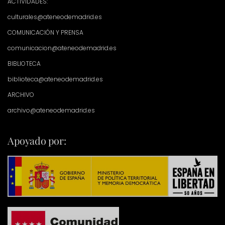
ACTIVIDADES:
culturales@ateneodemadrid.es
COMUNICACIÓN Y PRENSA
comunicacion@ateneodemadrid.es
BIBLIOTECA
biblioteca@ateneodemadrid.es
ARCHIVO
archivo@ateneodemadrid.es
Apoyado por: