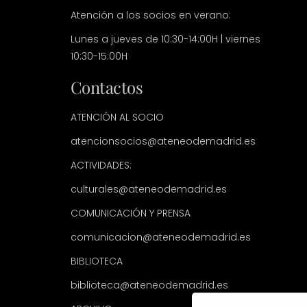
Atención a los socios en verano:
Lunes a jueves de 10:30-14:00H | viernes
10:30-15:00H
Contactos
ATENCIÓN AL SOCIO
atencionsocios@ateneodemadrid.es
ACTIVIDADES:
culturales@ateneodemadrid.es
COMUNICACIÓN Y PRENSA
comunicacion@ateneodemadrid.es
BIBLIOTECA
biblioteca@ateneodemadrid.es