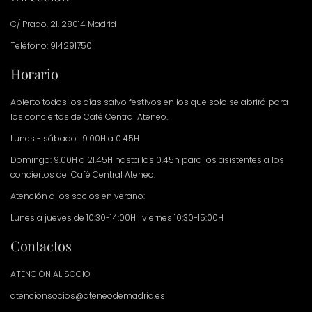
C/ Prado, 21. 28014 Madrid
Teléfono: 914291750
Horario
Abierto todos los días salvo festivos en los que solo se abrirá para
los conciertos de Café Central Ateneo.
Lunes - sábado : 9.00H a 0.45H
Domingo: 9.00H a 21.45H hasta las 0.45h para los asistentes a los
conciertos del Café Central Ateneo.
Atención a los socios en verano:
Lunes a jueves de 10:30-14:00H | viernes 10:30-15:00H
Contactos
ATENCIÓN AL SOCIO
atencionsocios@ateneodemadrid.es