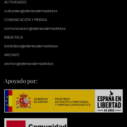
ACTIVIDADES:
culturales@ateneodemadrid.es
COMUNICACIÓN Y PRENSA
comunicacion@ateneodemadrid.es
BIBLIOTECA
biblioteca@ateneodemadrid.es
ARCHIVO
archivo@ateneodemadrid.es
Apoyado por: