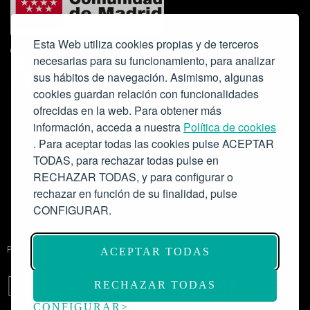
Esta Web utiliza cookies propias y de terceros
necesarias para su funcionamiento, para analizar
sus hábitos de navegación. Asimismo, algunas
cookies guardan relación con funcionalidades
ofrecidas en la web. Para obtener más
Colabora:
información, acceda a nuestra
Política de cookies
. Para aceptar todas las cookies pulse ACEPTAR
TODAS, para rechazar todas pulse en
RECHAZAR TODAS, y para configurar o
rechazar en función de su finalidad, pulse
CONFIGURAR.
Proyecto de modernización de infraestructuras y digitalización del
ACEPTAR TODAS
Salón de Actos del Ateneo de Madrid como espacio escénico-musical.
Subvención: 175.000€
RECHAZAR TODAS
CONFIGURAR