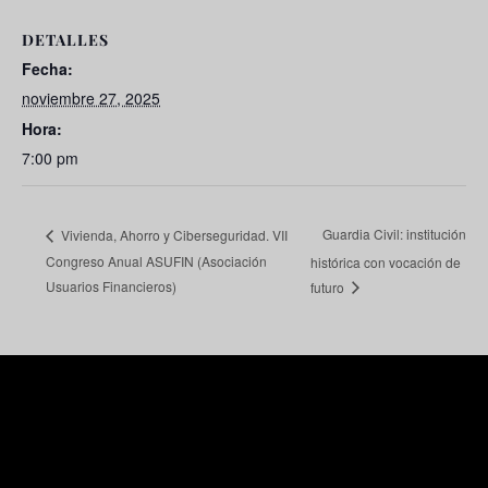
DETALLES
Fecha:
noviembre 27, 2025
Hora:
7:00 pm
Guardia Civil: institución
Vivienda, Ahorro y Ciberseguridad. VII
Congreso Anual ASUFIN (Asociación
histórica con vocación de
Usuarios Financieros)
futuro