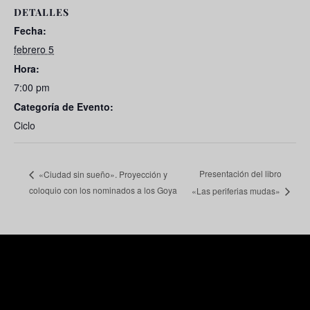
DETALLES
Fecha:
febrero 5
Hora:
7:00 pm
Categoría de Evento:
Ciclo
Presentación del libro
«Ciudad sin sueño». Proyección y
coloquio con los nominados a los Goya
«Las periferias mudas»