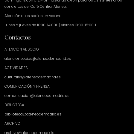
Domingo: 9.00H a 21.45H hasta las 0.45h para los asistentes a los
conciertos del Café Central Ateneo.
Atención a los socios en verano:
Lunes a jueves de 10:30-14:00H | viernes 10:30-15:00H
Contactos
ATENCIÓN AL SOCIO
atencionsocios@ateneodemadrid.es
ACTIVIDADES:
culturales@ateneodemadrid.es
COMUNICACIÓN Y PRENSA
comunicacion@ateneodemadrid.es
BIBLIOTECA
biblioteca@ateneodemadrid.es
ARCHIVO
archivo@ateneodemadrid.es