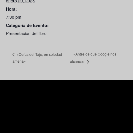
enero 20, 2025
Hora:
7:30 pm
Categoría de Evento:
Presentación del libro
«Antes de que Google nos
«Cerca del Tajo, en soledad
amena»
alcance»