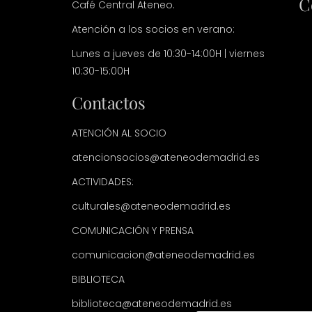
C
Café Central Ateneo.
Atención a los socios en verano:
Lunes a jueves de 10:30-14:00H | viernes
10:30-15:00H
Contactos
ATENCIÓN AL SOCIO
atencionsocios@ateneodemadrid.es
ACTIVIDADES:
culturales@ateneodemadrid.es
COMUNICACIÓN Y PRENSA
comunicacion@ateneodemadrid.es
BIBLIOTECA
biblioteca@ateneodemadrid.es