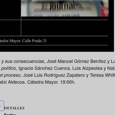
, José Manuel Gómez Benítez y Lui
n y sus consecuencias
o, Ignacio Sánchez Cuenca, Luis Aizpeolea y Nata
polític
, José Luis Rodríguez Zapatero y Teresa Whitfi
el proceso
atxi Aldecoa. Cátedra Mayor. 19:00h.
DETALLES
Fecha: