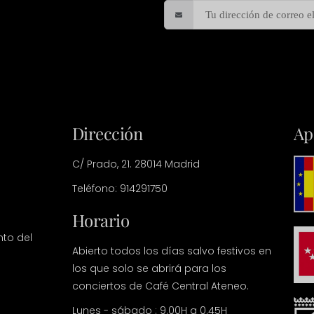
Dirección
Ap
C/ Prado, 21. 28014 Madrid
Teléfono: 914291750
Horario
nto del
Abierto todos los días salvo festivos en
los que solo se abrirá para los
conciertos de Café Central Ateneo.
Lunes - sábado : 9.00H a 0.45H