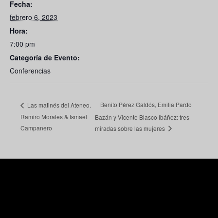
Fecha:
febrero 6, 2023
Hora:
7:00 pm
Categoría de Evento:
Conferencias
Benito Pérez Galdós, Emilia Pardo
Las matinés del Ateneo.
Ramiro Morales & Ismael
Bazán y Vicente Blasco Ibáñez: tres
Campanero
miradas sobre las mujeres