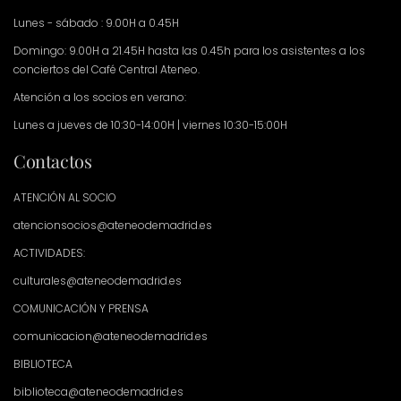
Lunes - sábado : 9.00H a 0.45H
Domingo: 9.00H a 21.45H hasta las 0.45h para los asistentes a los
conciertos del Café Central Ateneo.
Atención a los socios en verano:
Lunes a jueves de 10:30-14:00H | viernes 10:30-15:00H
Contactos
ATENCIÓN AL SOCIO
atencionsocios@ateneodemadrid.es
ACTIVIDADES:
culturales@ateneodemadrid.es
COMUNICACIÓN Y PRENSA
comunicacion@ateneodemadrid.es
BIBLIOTECA
biblioteca@ateneodemadrid.es