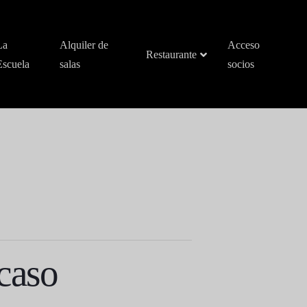
La
Alquiler de
Acceso
Restaurante
Escuela
salas
socios
caso