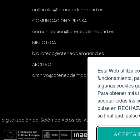
culturales@ateneodemadrid.es
COMUNICACIÓN Y PRENSA
comunicacion@ateneodemadrid.es
BIBLIOTECA
biblioteca@ateneodemadrid.es
ARCHIVO
Esta Web utiliza co
archivo@ateneodemadrid.es
funcionamiento, pa
algunas cookies gu
Para obtener más i
aceptar todas las
pulse en RECHAZAR
su finalidad, pul
y digitalización del Salón de Actos del Ateneo de Madrid com
ACEPTA