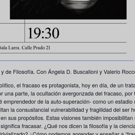
y de Filosofía. Con Ángela D. Buscalioni y Valerio Rocc
lítico, el fracaso es protagonista, hoy en día, de un tra
r una parte, la ocultación avergonzada del fracaso, por 
hé emprendedor de la auto-superación- como un estadio 
ltan la consustancial vulnerabilidad y fragilidad del se
en sus propósitos. Estas visiones también imposibilita
ignifica fracasar. ¿Qué nos dicen la filosofía y la cienc
 trivializado? ¿Cómo podemos aprender y enseñar a “frac