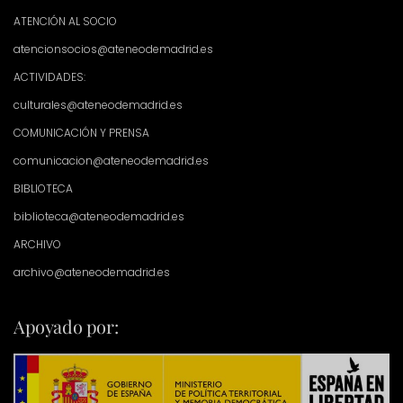
ATENCIÓN AL SOCIO
atencionsocios@ateneodemadrid.es
ACTIVIDADES:
culturales@ateneodemadrid.es
COMUNICACIÓN Y PRENSA
comunicacion@ateneodemadrid.es
BIBLIOTECA
biblioteca@ateneodemadrid.es
ARCHIVO
archivo@ateneodemadrid.es
Apoyado por: