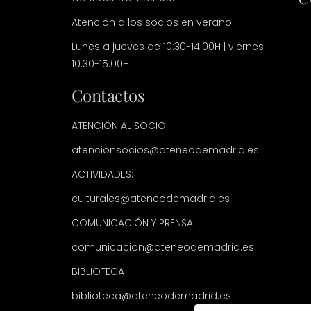
Atención a los socios en verano:
Lunes a jueves de 10:30-14:00H | viernes
10:30-15:00H
Contactos
ATENCIÓN AL SOCIO
atencionsocios@ateneodemadrid.es
ACTIVIDADES:
culturales@ateneodemadrid.es
COMUNICACIÓN Y PRENSA
comunicacion@ateneodemadrid.es
BIBLIOTECA
biblioteca@ateneodemadrid.es