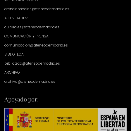
atencionsocios@ateneodemadrid.es
ACTIVIDADES:
culturales@ateneodemadrid.es
COMUNICACIÓN Y PRENSA
comunicacion@ateneodemadrid.es
BIBLIOTECA
biblioteca@ateneodemadrid.es
ARCHIVO
archivo@ateneodemadrid.es
Apoyado por: