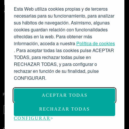
Esta Web utiliza cookies propias y de terceros
necesarias para su funcionamiento, para analizar
sus hábitos de navegación. Asimismo, algunas
cookies guardan relación con funcionalidades
ofrecidas en la web. Para obtener más
Colabora:
información, acceda a nuestra
Política de cookies
. Para aceptar todas las cookies pulse ACEPTAR
TODAS, para rechazar todas pulse en
RECHAZAR TODAS, y para configurar o
rechazar en función de su finalidad, pulse
CONFIGURAR.
Proyecto de modernización de infraestructuras y digitalización del
ACEPTAR TODAS
Salón de Actos del Ateneo de Madrid como espacio escénico-musical.
Subvención: 175.000€
RECHAZAR TODAS
CONFIGURAR