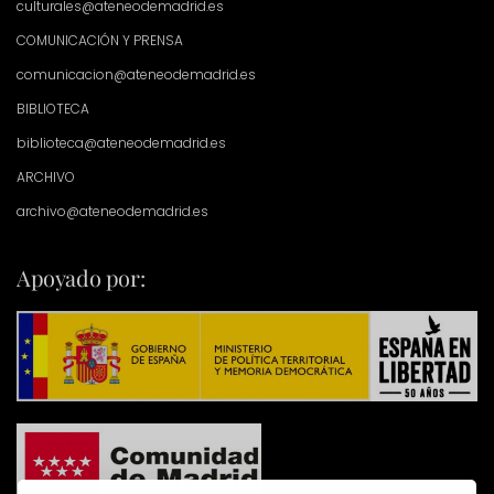
culturales@ateneodemadrid.es
COMUNICACIÓN Y PRENSA
comunicacion@ateneodemadrid.es
BIBLIOTECA
biblioteca@ateneodemadrid.es
ARCHIVO
archivo@ateneodemadrid.es
Apoyado por: