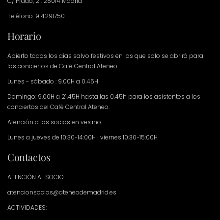
C/ Prado, 21. 28014 Madrid
Teléfono: 914291750
Horario
Abierto todos los días salvo festivos en los que solo se abrirá para
los conciertos de Café Central Ateneo.
Lunes - sábado : 9.00H a 0.45H
Domingo: 9.00H a 21.45H hasta las 0.45h para los asistentes a los
conciertos del Café Central Ateneo.
Atención a los socios en verano:
Lunes a jueves de 10:30-14:00H | viernes 10:30-15:00H
Contactos
ATENCIÓN AL SOCIO
atencionsocios@ateneodemadrid.es
ACTIVIDADES: