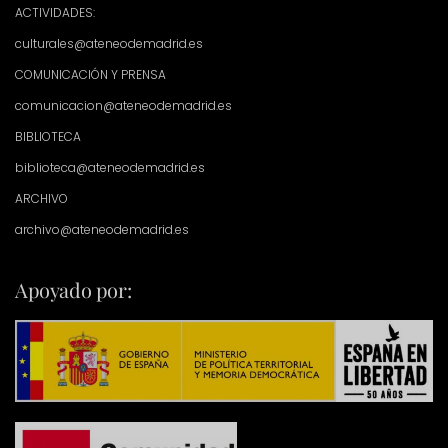
ACTIVIDADES:
culturales@ateneodemadrid.es
COMUNICACIÓN Y PRENSA
comunicacion@ateneodemadrid.es
BIBLIOTECA
biblioteca@ateneodemadrid.es
ARCHIVO
archivo@ateneodemadrid.es
Apoyado por: