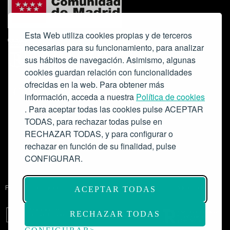
Esta Web utiliza cookies propias y de terceros
necesarias para su funcionamiento, para analizar
sus hábitos de navegación. Asimismo, algunas
cookies guardan relación con funcionalidades
ofrecidas en la web. Para obtener más
Colabora:
información, acceda a nuestra
Política de cookies
. Para aceptar todas las cookies pulse ACEPTAR
TODAS, para rechazar todas pulse en
RECHAZAR TODAS, y para configurar o
rechazar en función de su finalidad, pulse
CONFIGURAR.
Proyecto de modernización de infraestructuras y digitalización del
ACEPTAR TODAS
Salón de Actos del Ateneo de Madrid como espacio escénico-musical.
Subvención: 175.000€
RECHAZAR TODAS