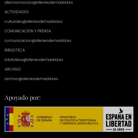
atencionsocios@ateneodemadrid.es
ACTIVIDADES:
culturales@ateneodemadrid.es
COMUNICACIÓN Y PRENSA
comunicacion@ateneodemadrid.es
BIBLIOTECA
biblioteca@ateneodemadrid.es
ARCHIVO
archivo@ateneodemadrid.es
Apoyado por: