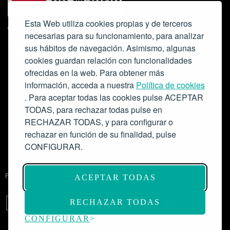
Esta Web utiliza cookies propias y de terceros
necesarias para su funcionamiento, para analizar
sus hábitos de navegación. Asimismo, algunas
cookies guardan relación con funcionalidades
ofrecidas en la web. Para obtener más
Colabora:
información, acceda a nuestra
Política de cookies
. Para aceptar todas las cookies pulse ACEPTAR
TODAS, para rechazar todas pulse en
RECHAZAR TODAS, y para configurar o
rechazar en función de su finalidad, pulse
CONFIGURAR.
Proyecto de modernización de infraestructuras y digitalización del
ACEPTAR TODAS
Salón de Actos del Ateneo de Madrid como espacio escénico-musical.
Subvención: 175.000€
RECHAZAR TODAS
CONFIGURAR