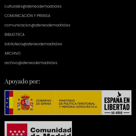
culturales@ateneodemadrid.es
COMUNICACIÓN Y PRENSA
comunicacion@ateneodemadrid.es
BIBLIOTECA
biblioteca@ateneodemadrid.es
ARCHIVO
archivo@ateneodemadrid.es
Apoyado por: