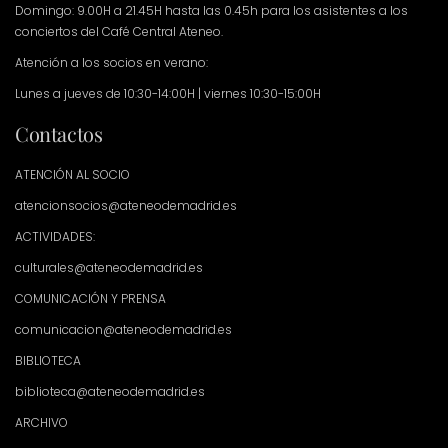
Domingo: 9.00H a 21.45H hasta las 0.45h para los asistentes a los
conciertos del Café Central Ateneo.
Atención a los socios en verano:
Lunes a jueves de 10:30-14:00H | viernes 10:30-15:00H
Contactos
ATENCIÓN AL SOCIO
atencionsocios@ateneodemadrid.es
ACTIVIDADES:
culturales@ateneodemadrid.es
COMUNICACIÓN Y PRENSA
comunicacion@ateneodemadrid.es
BIBLIOTECA
biblioteca@ateneodemadrid.es
ARCHIVO