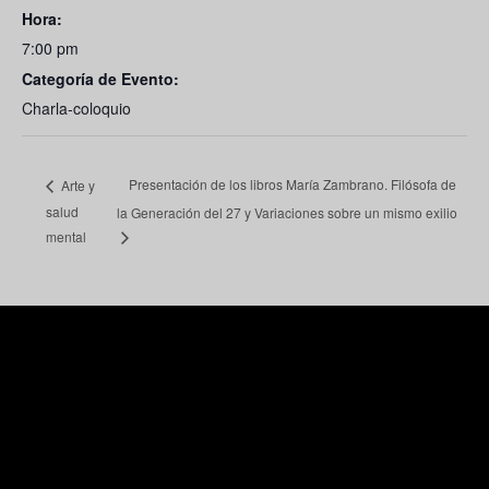
Hora:
7:00 pm
Categoría de Evento:
Charla-coloquio
Presentación de los libros María Zambrano. Filósofa de
Arte y
salud
la Generación del 27 y Variaciones sobre un mismo exilio
mental