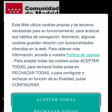
Esta Web utiliza cookies propias y de terceros
necesarias para su funcionamiento, para analizar
sus hábitos de navegación. Asimismo, algunas
cookies guardan relación con funcionalidades
ofrecidas en la web. Para obtener más
Colabora:
información, acceda a nuestra
Política de cookies
. Para aceptar todas las cookies pulse ACEPTAR
TODAS, para rechazar todas pulse en
RECHAZAR TODAS, y para configurar o
rechazar en función de su finalidad, pulse
CONFIGURAR.
Proyecto de modernización de infraestructuras y digitalización del
ACEPTAR TODAS
Salón de Actos del Ateneo de Madrid como espacio escénico-musical.
Subvención: 175.000€
RECHAZAR TODAS