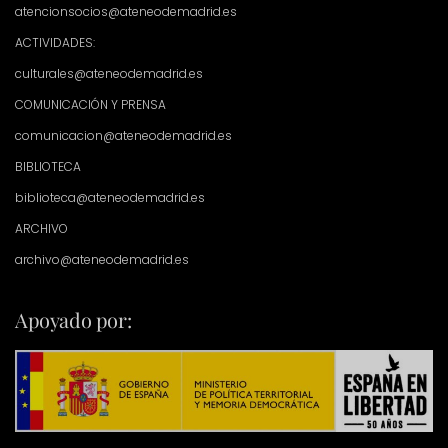
atencionsocios@ateneodemadrid.es
ACTIVIDADES:
culturales@ateneodemadrid.es
COMUNICACIÓN Y PRENSA
comunicacion@ateneodemadrid.es
BIBLIOTECA
biblioteca@ateneodemadrid.es
ARCHIVO
archivo@ateneodemadrid.es
Apoyado por: