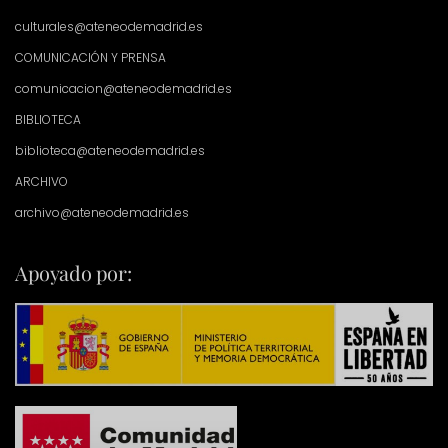
culturales@ateneodemadrid.es
COMUNICACIÓN Y PRENSA
comunicacion@ateneodemadrid.es
BIBLIOTECA
biblioteca@ateneodemadrid.es
ARCHIVO
archivo@ateneodemadrid.es
Apoyado por: