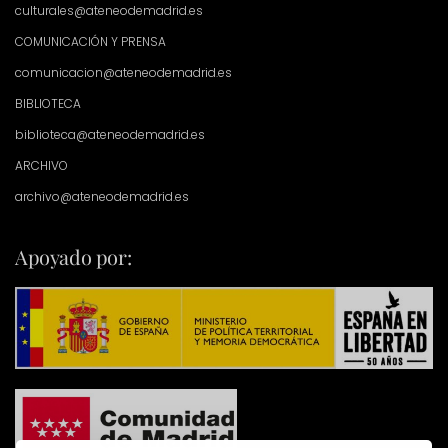
culturales@ateneodemadrid.es
COMUNICACIÓN Y PRENSA
comunicacion@ateneodemadrid.es
BIBLIOTECA
biblioteca@ateneodemadrid.es
ARCHIVO
archivo@ateneodemadrid.es
Apoyado por: