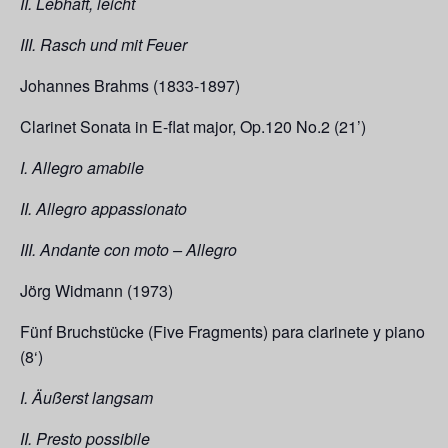
II. Lebhaft, leicht
III. Rasch und mit Feuer
Johannes Brahms (1833-1897)
Clarinet Sonata in E-flat major, Op.120 No.2 (21’)
I. Allegro amabile
II. Allegro appassionato
III. Andante con moto – Allegro
Jörg Widmann (1973)
Fünf Bruchstücke (Five Fragments) para clarinete y piano
(8‘)
I. Äußerst langsam
II. Presto possibile