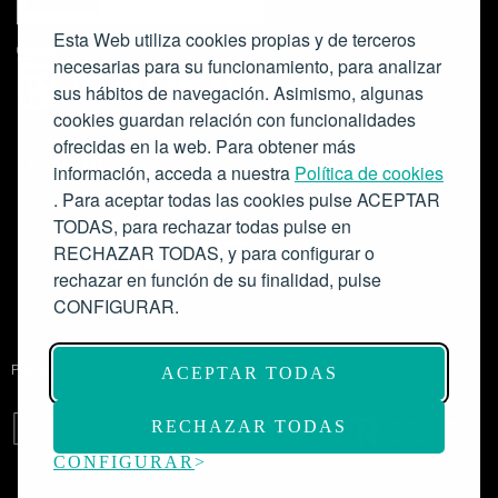
Esta Web utiliza cookies propias y de terceros
necesarias para su funcionamiento, para analizar
sus hábitos de navegación. Asimismo, algunas
cookies guardan relación con funcionalidades
ofrecidas en la web. Para obtener más
Colabora:
información, acceda a nuestra
Política de cookies
. Para aceptar todas las cookies pulse ACEPTAR
TODAS, para rechazar todas pulse en
RECHAZAR TODAS, y para configurar o
rechazar en función de su finalidad, pulse
CONFIGURAR.
Proyecto de modernización de infraestructuras y digitalización del
ACEPTAR TODAS
Salón de Actos del Ateneo de Madrid como espacio escénico-musical.
Subvención: 175.000€
RECHAZAR TODAS
CONFIGURAR