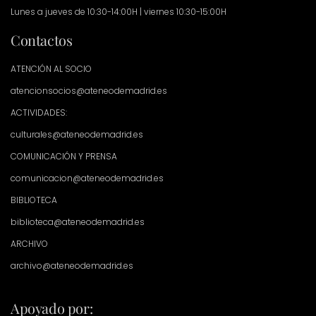
Lunes a jueves de 10:30-14:00H | viernes 10:30-15:00H
Contactos
ATENCIÓN AL SOCIO
atencionsocios@ateneodemadrid.es
ACTIVIDADES:
culturales@ateneodemadrid.es
COMUNICACIÓN Y PRENSA
comunicacion@ateneodemadrid.es
BIBLIOTECA
biblioteca@ateneodemadrid.es
ARCHIVO
archivo@ateneodemadrid.es
Apoyado por: