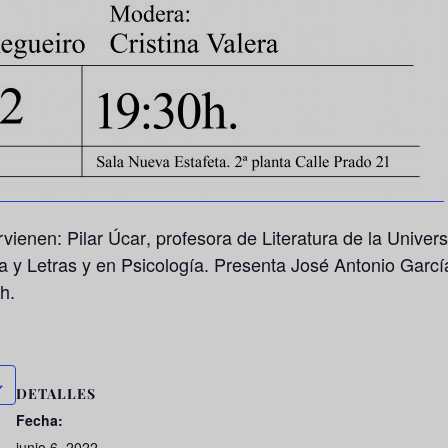
ervienen:
Pilar Úcar
, profesora de Literatura de la Univer
fía y Letras y en Psicología. Presenta José Antonio Garc
h.
DETALLES
Fecha:
junio 6, 2022